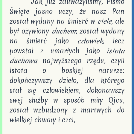
Jak już zauważyliśmy, Pismo
Święte jasno uczy, że nasz Pan
został wydany na śmierć w
ciele
, ale
był ożywiony
duchem
; został wydany
na śmierć jako
człowiek
, lecz
powstał z umarłych jako
istota
duchowa
najwyższego rzędu, czyli
istota o boskiej naturze:
dokończywszy dzieło, dla którego
stał się człowiekiem, dokonawszy
swej służby w sposób miły Ojcu,
został wzbudzony z martwych do
wielkiej chwały i czci,