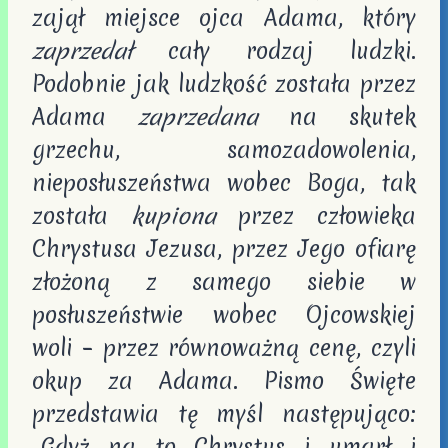
zajął miejsce ojca Adama, który
zaprzedał
cały rodzaj ludzki.
Podobnie jak ludzkość została przez
Adama
zaprzedana
na skutek
grzechu, samozadowolenia,
nieposłuszeństwa wobec Boga, tak
została
kupiona
przez człowieka
Chrystusa Jezusa, przez Jego ofiarę
złożoną z samego siebie w
posłuszeństwie wobec Ojcowskiej
woli – przez równoważną cenę, czyli
okup za Adama. Pismo Święte
przedstawia tę myśl następująco:
„Gdyż na to Chrystus i umarł i