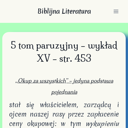
Przejdź
Biblijna Literatura
do
treści
5 tom paruzyjny – wykład
XV – str. 453
„Okup za wszystkich” – jedyna podstawa
pojednania
stał się właścicielem, zarządcą i
ojcem naszej rasy przez zapłacenie
ceny okupowej: w tym
wykupieniu